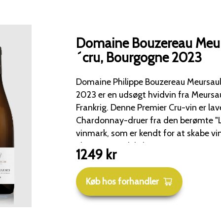
Domaine Bouzereau Meur
´cru, Bourgogne 2023
Domaine Philippe Bouzereau Meursaul
2023 er en udsøgt hvidvin fra Meursau
Frankrig. Denne Premier Cru-vin er lavet udelukkende på
Chardonnay-druer fra den berømte "
vinmark, som er kendt for at skabe v
elegance og dybde. Smagsnoter: Næse: En frisk duft med
1249
kr
hints af smør, hvide blomster og modne frug
kraftfuld og afrundet smagsoplevels
Køb hos forhandler
fyldig karakter. Producent: Domaine Vincent Bouzereau er
anerkendt for at fremstille vine af høj 
det unikke terroir i Meursault. Anbefaling: Denne vin er