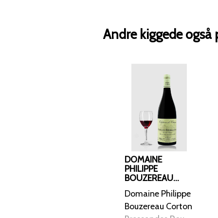
Andre kiggede også 
DOMAINE
PHILIPPE
BOUZEREAU
CORTON
Domaine Philippe
BRESSANDES
ROUGE GRAND
Bouzereau Corton
CRU 2022