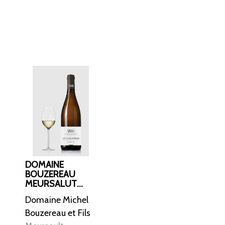
eks og
iskhed og dybde.
DOMAINE
BOUZEREAU
MEURSALUT
1.CRU PERRIERES
Domaine Michel
2020
Bouzereau et Fils