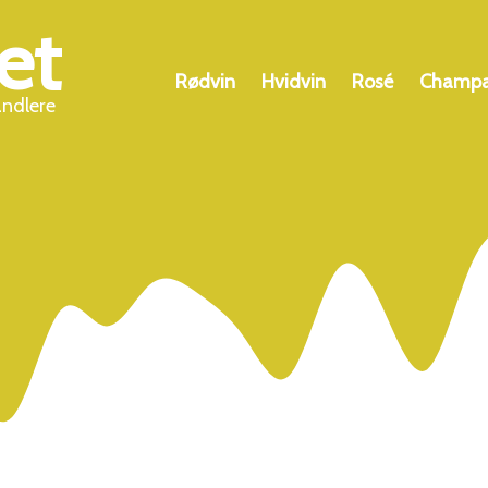
et
Rødvin
Hvidvin
Rosé
Champ
andlere