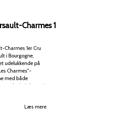
sault-Charmes 1
t-Charmes 1er Cru
lt i Bourgogne,
Les Charmes"-
ine med både
ter. Gane: En
e med en mineralsk og
Læs mere
kvalitet, der afspejler