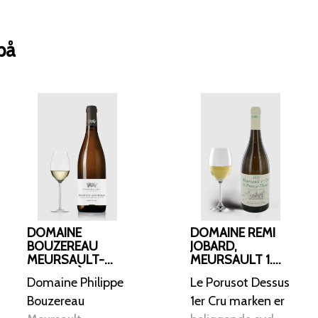
perfekt for dem, der ønsker en kompl
velafbalanceret hvidvin med både fr
på
DOMAINE
DOMAINE REMI
BOUZEREAU
JOBARD,
MEURSAULT-
MEURSAULT 1.
GENEVRIÈRES 1.
CRU LE
Domaine Philippe
Le Porusot Dessus
CRU 2020
PORUZOT-
DESSUS 2019
Bouzereau
1er Cru marken er