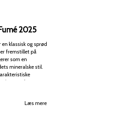
 Fumé 2025
 en klassisk og sprød
erer som en
ts mineralske stil.
arakteristiske
er berømt for.
ens og
, citrusfrugter (især
Læs mere
ejf af passionsfrugt.
intede" (røgede)