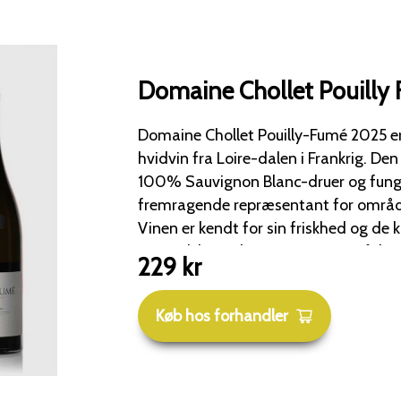
Domaine Chollet Pouilly
Domaine Chollet Pouilly-Fumé 2025 er
hvidvin fra Loire-dalen i Frankrig. Den er fremstillet på
100% Sauvignon Blanc-druer og fung
fremragende repræsentant for område
Vinen er kendt for sin friskhed og de k
mineralske undertoner, som området 
229
kr
Farve: Lys gylden med strålende reflekser. Duft: Int
aromatisk med noter af hvide blomster
Køb hos forhandler
lime og grapefrugt) samt eksotiske str
Man finder ofte også det klassiske "fl
mineralske præg. Smag: Livlig og præcis med en god
mundfylde. Den byder på smagsnuancer af grønne æbler,