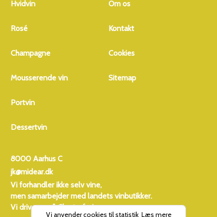
Hvidvin
Om os
Rosé
Kontakt
Champagne
Cookies
Mousserende vin
Sitemap
Portvin
Dessertvin
8000 Aarhus C
jk@midear.dk
Vi forhandler ikke selv vine,
men samarbejder med landets vinbutikker.
Vi driver også
Charterferien
Vi anvender cookies til statistik
Læs mere