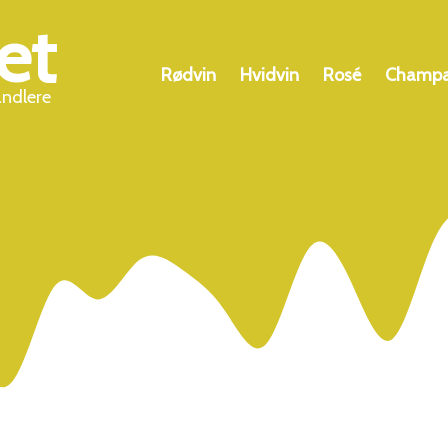
et
Rødvin
Hvidvin
Rosé
Champ
andlere