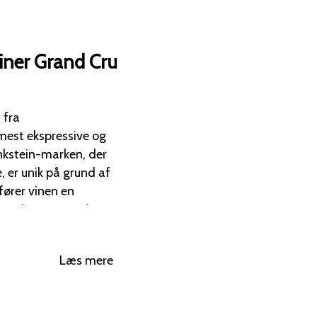
ner Grand Cru
 fra
mest ekspressive og
 er unik på grund af
lfører vinen en
er druens naturlige
te Grand Cru-marker.
Læs mere
gt et højt
hol og ofte en smule