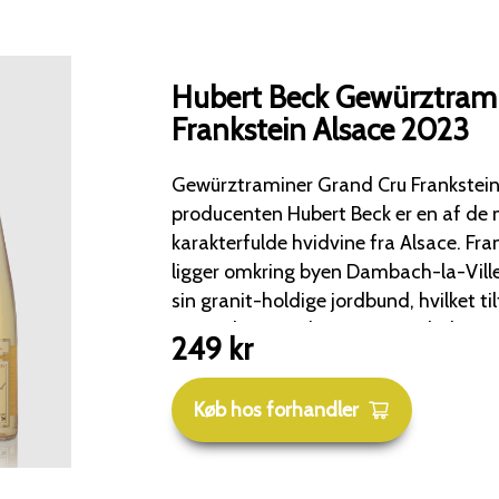
Hubert Beck Gewürztrami
Frankstein Alsace 2023
Gewürztraminer Grand Cru Frankstein
producenten Hubert Beck er en af de 
karakterfulde hvidvine fra Alsace. Frankstein-marken, der
ligger omkring byen Dambach-la-Ville,
sin granit-holdige jordbund, hvilket ti
mineralitet og elegance, som balancer
249
kr
rigdom. Hubert Beck er kendt for at forene traditionelt
håndværk med respekten for de enkel
Køb hos forhandler
Drue: 100% Gewürztraminer. Alkoholprocent: Typisk 14,0%
- 14,5% (Gewürztraminer opnår naturli
sukkerindhold, som omsættes til alko