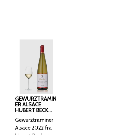
n, hvilket giver en
rd tvinger rødderne
inen er
asset". Den
cheefrugt, rosenblade
ejf af honning, alt
l røget mineralitet.
inen har en
drig tung, da
ver et flot modspil.
GEWURZTRAMIN
ske frugter og
ER ALSACE
HUBERT BECK
2022
le snert af
Gewurztraminer
itterhed til sidst.
Alsace 2022 fra
e. Den kan