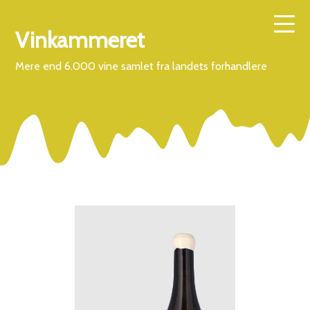
Vinkammeret
Mere end 6.000 vine samlet fra landets forhandlere