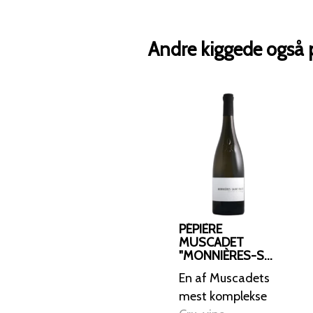
Andre kiggede også 
PÉPIÈRE
MUSCADET
"MONNIÈRES-ST
FIACRE" 2022
En af Muscadets
mest komplekse