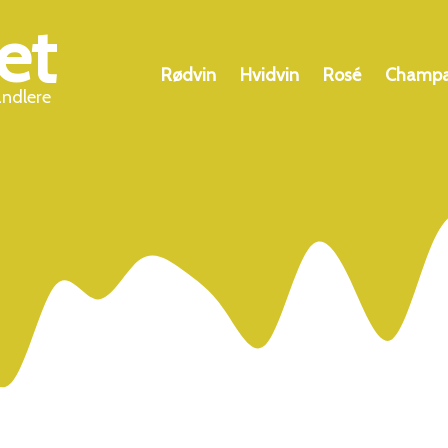
et
Rødvin
Hvidvin
Rosé
Champ
andlere