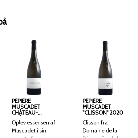
på
PÉPIÈRE
PÉPIÈRE
MUSCADET
MUSCADET
CHÂTEAU-
"CLISSON" 2020
THÉBAU 2019
Oplev essensen af
Clisson fra
Muscadet i sin
Domaine de la