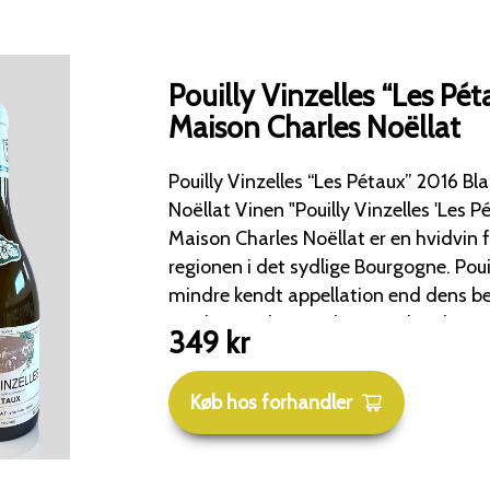
Pouilly Vinzelles “Les Pé
Maison Charles Noëllat
Pouilly Vinzelles “Les Pétaux” 2016 B
Noëllat Vinen "Pouilly Vinzelles 'Les Pétaux' 2016 Blanc" fra
Maison Charles Noëllat er en hvidvin
regionen i det sydlige Bourgogne. Pouilly-Vinzelles er en
mindre kendt appellation end dens 
nord, men den producerer Chardonna
349
kr
fremragende forhold mellem pris og kv
karakteriseret ved deres frugtige cha
Køb hos forhandler
Denne vin kommer specifikt fra det s
(klima) "Les Pétaux".
Alkoholprocent: Typisk 13% til 13,5% v