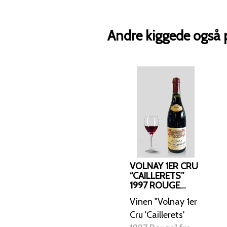
Andre kiggede også 
VOLNAY 1ER CRU
“CAILLERETS”
1997 ROUGE
MAISON
Vinen "Volnay 1er
CHARLES
NOËLLAT
Cru 'Caillerets'