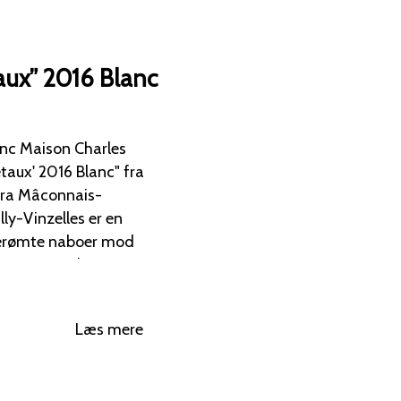
taux” 2016 Blanc
lanc Maison Charles
 fra Mâconnais-
berømte naboer mod
y-vine med et
alitet, ofte
rme og mineralitet.
Læs mere
tedspecifikke område
ol.