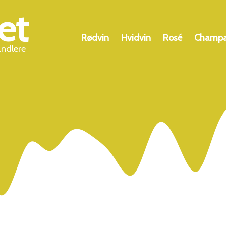
et
Rødvin
Hvidvin
Rosé
Champ
andlere