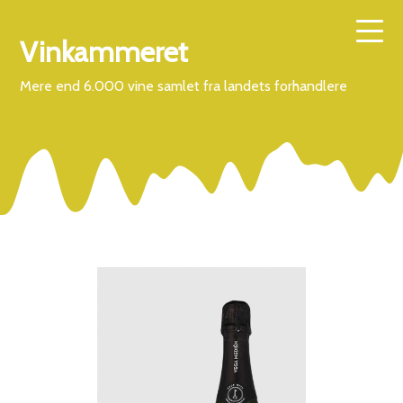
Vinkammeret
Mere end 6.000 vine samlet fra landets forhandlere