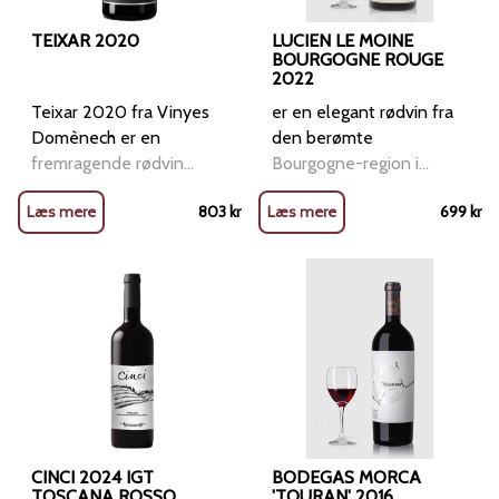
præsenterer sig med en
dyb rubinrød nuance og
TEIXAR 2020
LUCIEN LE MOINE
en intens duftprofil, der
BOURGOGNE ROUGE
2022
byder på modne sorte
frugter som blommer og
Teixar 2020 fra Vinyes
er en elegant rødvin fra
brombær, suppleret med
Domènech er en
den berømte
krydderier,
fremragende rødvin
Bourgogne-region i
middelhavsurter og en
fra Montsant i det
Frankrig, lavet
Læs mere
803
kr
Læs mere
699
kr
subtil ristet note fra
nordøstlige Spanien en
udelukkende på Pinot
fadlagringen. Smagen er
region tæt på Priorat.
Noir-druer. Denne vin er
fyldig og elegant, med en
Vinen produceres af det
kendt for sin delikate og
velafbalanceret
familieejede Vinyes
aromatiske karakter, som
tanninstruktur, frisk syre
Domènech, der siden
afspejler producentens
og en langvarig
2002 har fokuseret på
engagement i at skabe
eftersmag med hints af
økologisk og biodynamisk
vine med klarhed og
kakao og lakrids. Calmel +
vinproduktion i Serra
fokus. Smagsnoter: Vinen
Joseph ‘Le Domaine’ La
byder på en fin duft af
Madone 2016 er en
sorte kirsebær, skovbund
alsidig vin, der er ideel til
og krydderier, med et
CINCI 2024 IGT
BODEGAS MORCA
retter som braiseret lam,
TOSCANA ROSSO
hint af mineralitet. På
'TOURAN' 2016