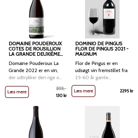
DOMAINE POUDEROUX
DOMINIO DE PINGUS
COTES DE ROUSILLION
FLOR DE PINGUS 2021 -
LA GRANDE DEUXIÈME
MAGNUM
2022
Domaine Pouderoux La
Flor de Pingus er en
Grande 2022 er en vin,
udsøgt vin fremstillet fra
der udtrykker den rige og
25-60 år gamle
solrige karakter af Côtes
vinstokke beliggende i La
203
,-
Læs mere
2295
kr
de Roussillon regionen.
Horra og Olmedillo de
Læs mere
130
kr
Denne årgang er en
Roa. Druerne, der høstes
ægte repræsentation af
i slutningen af
områdets evne til at
september, inkluderer
producere vine med
4% Grenache. Efter en
dybde og kompleksitet
omhyggelig sortering
Smagsprofil: Næse: Vinen
gennemgår druerne