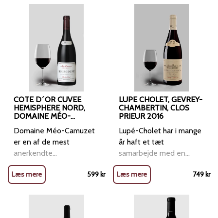
franske egetræsfade.
kanel, nellike og en
krydderier og en let
elegance og
Cantine Paradiso, et
ripasso-metode, hvor
Serveringsforslag: –
anelse ristet eg Et strejf
frugtbrændevin, som
kompleksitet. Ideel til
familieejet vinhus
den unge Valpolicella-vin
Perfekt til grillet oksekød,
af skovbund og svampe,
afrundes ved iltning.
retter med and, lam,
grundlagt i 1954, der har
gennemgår en anden
vildt, lam, kraftige
som giver dybde Smag
Bedømmelser: -
oksekød, vildt og modne
specialiseret sig i at
gæring med drueskaller
simreretter og modne
Smagen er fin, silkeblød
Veronelli: 94 point -
oste.
skabe vine med karakter
fra Amarone-
faste oste – Serveres
og harmonisk med
Doctor Wine: 97 point -
og terroirpræg. Denne
produktionen, hvilket
ved 17–18 °C –
klassisk Pinot Noir-
Robert Parker: 94+ point
årgang er fremstillet på
tilføjer ekstra dybde og
Dekanteres 1–2 timer før
karakter: Delikate
- Vinous: 94 point -
100 % Primitivo, der
kompleksitet. Vinen
servering – Velegnet til
frugtnoter af modne
James Suckling: 96 point
høstes fra gamle
placerer sig mellem en
COTE D´OR CUVEE
LUPE CHOLET, GEVREY-
lagring og kan udvikle sig
røde bær og tranebær En
vinstokke i området
HEMISPHERE NORD,
klassisk Valpolicella og en
CHAMBERTIN, CLOS
DOMAINE MÉO-
PRIEUR 2016
positivt i 10–15 år Kort
frisk syre og fine, bløde
omkring Foggia. Efter
Amarone både i stil og
CAMUZET 2021
sagt: Bodegas Morca
tanniner En elegant
gæring lagres vinen på
pris. Den kombinerer
Domaine Méo-Camuzet
Lupé-Cholet har i mange
‘Touran’ 2016 er en stor
eftersmag med nuancer
egetræsfade, hvilket
intens frugt, blød fylde
er en af de mest
år haft et tæt
og luksuriøs spansk
af let ristet fad, vanilje og
tilfører dybde og
og krydret varme, hvilket
anerkendte
samarbejde med en
Garnacha med dybde,
krydderier Lagring Vinen
kompleksitet. I glasset
gør den til en favorit
vinproducenter i
vinavler på Clos Prieur-
elegance og styrke. Den
er lagret 8–10 måneder
Læs mere
599
kr
Læs mere
749
kr
præsenterer vinen sig
blandt mange. Type:
Bourgogne, etableret i
marken i Gevrey-
kombinerer varme,
på franske egetræsfade,
med en dyb rubinrød
Rødvin – Valpolicella
starten af det 20.
Chambertin. I dag står
moden frugt og flot
hvoraf en del er nye.
farve og en intens duft
Ripasso Superiore DOC
århundrede af Etienne
Lupé-Cholet selv for
fadarbejde i en vin, der
Denne lagring tilføjer
af solbær, kirsebær,
Årgang: 2022 Område:
Camuzet. Han samlede
dyrkning og høst af