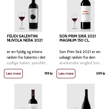
både imponerer nu og
subtile toner af vanilje,
modne blommer og et
Veneto, Italien
mange af de kendte
druerne. Vinificeringen
over tid. En vin til særlige
ristet eg og rund struktur
strejf af vanilje, kakao og
Druesorter: Primært
vinmarker, som stadig
følger traditionelle
anledninger og for
uden at overdøve
krydderier. Smagen er
Corvina, med andele af
udgør ejendommen i dag,
Bourgogne-metoder,
vinelskere, der
frugten. Servering og
rund, fyldig og harmonisk,
Rondinella og muligvis
og var den sidste private
hvor druerne
værdsætter intensitet og
madparring
med silkebløde tanniner
Molinara Alkohol: Ca.
ejer af slottet Clos de
håndplukkes, gæres i
kompleksitet.
Serveringstemperatur:
og en lang eftersmag,
13,5–14 % Vinifikation: –
Vougeot, før han solgte
åbne trækar over en
14–16 °C Perfekt til:
hvor frugten elegant
“Ripasso” betyder "at
det til Confrérie du
længere periode, og
FEUDI SALENTINI
SON PRIM SIRÁ 2021
Fjerkræ som and, kylling
balanceres af fadets
genpassere": den unge
Tastevin. De parceller,
NUVOLA NERA 2021
vinen omrøres dagligt.
MAGNUM 150 CL.
og vagtel Lette kødretter
varme noter. Cantine
vin blandes med de
som Domaine Méo-
Modningen foregår i 228
som kalv eller
Paradiso 1954 Primitivo
pressede druer fra
Camuzet ejer på Clos de
liters egetræsfade,
er en fyldig og intens
Son Prim Sirà 2021 er en
svinemørbrad Laks eller
2022 er en varm,
Amarone-produktionen –
Vougeot, er blandt de
hvoraf 40% er nye, i 16
rødvin fra Salento i det
udsøgt rødvin fra den
tun Svamperetter og
generøs og
Fermentering på
mest prestigefyldte på
måneder, hvilket tilføjer
sydlige Italien, specifikt
anerkendte vingård Son
modne oste
imødekommende vin, der
skindene tilføjer farve,
denne Grand Cru-mark.
ekstra dybde og
fra regionen Apulien
Prim, som ligger på den
Helhedsindtryk Viña
Læs mere
passer perfekt til retter
199
kr
Læs mere
struktur, aroma og alkohol
599
kr
Efter Etienne Camuzets
kompleksitet. Gevrey-
(Puglia), som er berømt
smukke ø Mallorca i
Echeverría Pinot Noir
som grillet kød, lam,
– “Superiore” indikerer
bortgang overtog hans
Chambertin "Clos Prieur"
for sine varme, solrige
Spanien. Denne vin er
Gran Reserva 2020 er
pastaretter med kraftige
højere alkoholindhold og
datter Maria Noirot
byder på en duft med
somre og kraftfulde vine.
lavet udelukkende af
en raffineret,
saucer eller modne oste.
længere lagring end
vinmarkerne. Da hun ikke
nuancer af vilde bær og
Denne vin er skabt af
Syrah-druer og er
køligklimavin med
Drue: 100 % Primitivo
standard Valpolicella
havde børn, gik
smagsnoter af morkler,
det anerkendte vinhus
klassificeret som I.G.P. Vi
balance mellem friskhed
Område: Apulien, Italien
Duft: Intens aroma med
ejendommen videre til
krydderier, lakrids og
Feudi Salentini, der er
de la Terra de Mallorca.
og dybde. Den udtrykker
Producent: Cantine
noter af modne kirsebær,
Jean Méo, som fortsatte
vanilje. Vinen har en solid
kendt for sin dedikation
Smagsnoter: Vinen