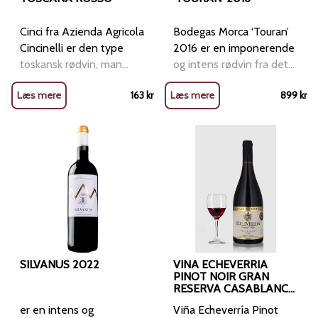
grillet oksekød eller vildt.
tungen er den medium
Den er også egnet til
fyldig, med
Cinci fra Azienda Agricola
Bodegas Morca ‘Touran’
lagring og vil fortsætte
smagsnuancer af mørke
Cincinelli er den type
2016 er en imponerende
med at udvikle sig i
kirsebær og krydderier,
toskansk rødvin, man
og intens rødvin fra det
flasken i mange år
der balanceres af en frisk
bare får lyst til at hælde
lille vinhus Bodegas
Læs mere
163
kr
Læs mere
fremover. En vin, der
899
kr
syre og faste tanniner.
endnu et glas op af. Her
Morca, som er en del af
fremhæver områdets
Eftersmagen er langvarig
er vi i bakkerne omkring
Gil Family Estates. Dette
styrke og finesse.
med en krydret
Capolona i Toscana, hvor
vinhus er kendt for at
afslutning. Producenten:
familien Cincinelli dyrker
skabe vine med stor
Lucien Le Moine er en
økologiske druer på kalk-
karakter i det solrige og
respekteret producent i
og lerholdige marker i ca.
varme Campo de Borja-
Bourgogne, grundlagt af
20
område i det nordøstlige
Mounir Saouma og
Spanien. Touran er
Rotem Brakin. De er
vinhusets flagskib,
kendt for at skabe vine
fremstillet udelukkende
med enestående renhed,
af Garnacha (Grenache)
SILVANUS 2022
VINA ECHEVERRIA
der afspejler det unikke
fra gamle vinstokke med
PINOT NOIR GRAN
RESERVA CASABLANCA
terroir, de kommer fra.
lavt udbytte. Druerne
VALLEY 2020
Deres filosofi inkluderer
plukkes i hånden og
er en intens og
Viña Echeverría Pinot