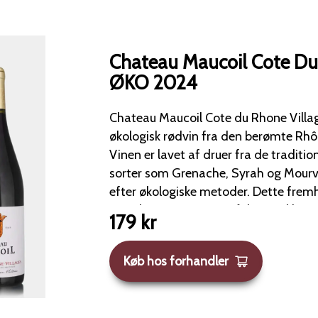
Chateau Maucoil Cote Du
ØKO 2024
Chateau Maucoil Cote du Rhone Villa
økologisk rødvin fra den berømte Rhôn
Vinen er lavet af druer fra de traditi
sorter som Grenache, Syrah og Mourv
efter økologiske metoder. Dette fremhæver både druernes
naturlige smag og områdets unikke terroir. Vinen
179
kr
dyb rubinrød farve, som er karakterist
Duften byder på en forførende blandi
Køb hos forhandler
bær som kirsebær, hindbær og bromb
krydrede noter af peber, middelhavsur
lakrids. Der er også fine jordlige toner og en let mineralitet,