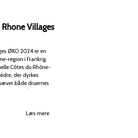
 Rhone Villages
ges ØKO 2024 er en
e-region i Frankrig.
onelle Côtes du Rhône-
èdre, der dyrkes
 har en
isk for Rhône-vine.
ng af røde og sorte
Læs mere
ær, suppleret med
ter og et hint af