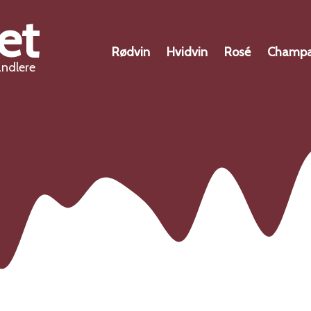
et
Rødvin
Hvidvin
Rosé
Champ
andlere