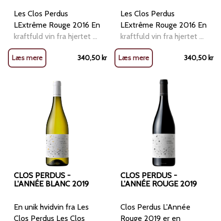
Les Clos Perdus
Les Clos Perdus
LExtrême Rouge 2016 En
LExtrême Rouge 2016 En
kraftfuld vin fra hjertet af
kraftfuld vin fra hjertet af
CorbièresLes Clos Perdus
CorbièresLes Clos Perdus
Læs mere
340,50
kr
Læs mere
340,50
kr
LExtrême Rouge 2016 er
LExtrême Rouge 2016 er
en intens og sofistikeret
en intens og sofistikeret
rødvin fra Languedoc-
rødvin fra Languedoc-
Roussillon-regionen i
Roussillon-regionen i
Sydfrankrig. Denne vin er
Sydfrankrig. Denne vin er
resultatet af økologisk
resultatet af økologisk
dyrkning og minimal
dyrkning og minimal
CLOS PERDUS -
CLOS PERDUS -
L'ANNÉE BLANC 2019
L'ANNÉE ROUGE 2019
En unik hvidvin fra Les
Clos Perdus L'Année
Clos Perdus Les Clos
Rouge 2019 er en