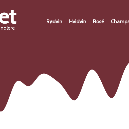
et
Rødvin
Hvidvin
Rosé
Champ
andlere