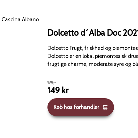
Dolcetto d´Alba Doc 2021
Dolcetto Frugt, friskhed og piemontesisk hverdagsklassiker
Dolcetto er en lokal piemontesisk drue
frugtige charme, moderate syre og bl
179
,-
149
kr
Køb hos forhandler