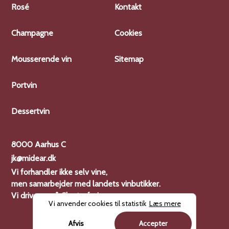
Rosé
Kontakt
Champagne
Cookies
Mousserende vin
Sitemap
Portvin
Dessertvin
8000 Aarhus C
jk@midear.dk
Vi forhandler ikke selv vine,
men samarbejder med landets vinbutikker.
Vi driver også
Charterferien
Vi anvender cookies til statistik
Læs mere
Afvis
Accepter