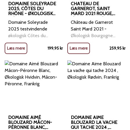
DOMAINE SOLEYRADE
CHATEAU DE
2025, CÔTES DU
GARNEROT, SAINT
RHÔNE - ØKOLOGISK
MARD 2021 ROUGE,
RØDVIN, GRENACHE &
ØKOLOGISK RØDVIN,
Domaine Soleyrade
Château de Garnerot
SYRAH
BOURGOGNE,
FRANKRIG
2025 testvindende
Saint Mard 2021 -
økologisk Côtes du
Økologisk Bourgogne
Rhône fra Pascal Valadier
klassisk, rank og elegant
Læs mere
199,95
kr
Læs mere
259,95
kr
6/6 stjerner og
Pinot Noir fra Côte
testvinder hos
Chalonnaise Saint Mard
Finansbureauet. 5
2021 er Château de
stjerner og 90 point i
Garnerots mest klassiske
Ekstra Bladet kåret som
og elegante udtryk for
&quot;Godt Køb&quot; og
Bourgogne. Hvor Terres
&quot;Ugens bedste
de Garnerot Rouge er
køb&quot;. Do
mere generøs
DOMAINE AIMÉ
DOMAINE AIME
BLOUZARD MÂCON-
BLOUZARD LA VACHE
PÉRONNE BLANC,
QUI TACHE 2024 ,