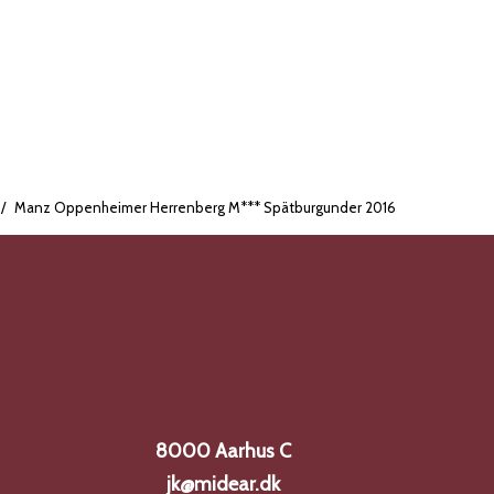
: And, vildt,
g karakter.
ge saucer eller
koncentreret og
ed stringens,
/
Manz Oppenheimer Herrenberg M*** Spätburgunder 2016
gastronomisk nydelse.
8000 Aarhus C
jk@midear.dk