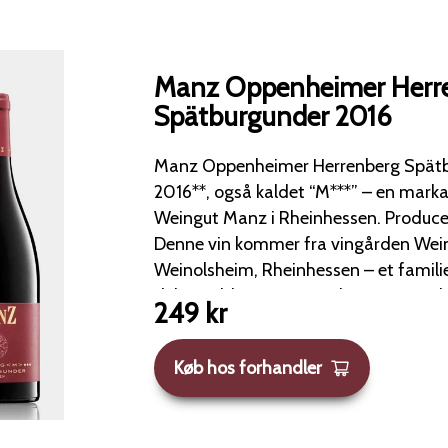
Manz Oppenheimer Herr
Spätburgunder 2016
Manz Oppenheimer Herrenberg Spätb
2016**, også kaldet “M***” – en marka
Weingut Manz i Rheinhessen. Producent &amp; Locus
Denne vin kommer fra vingården Wei
Weinolsheim, Rheinhessen – et famili
dybe rødder og stor ambition om at l
249
kr
vine. "M***" markerer topniveauester i deres
Spätburgunder-sortiment, dyrket i sten
Køb hos forhandler
Oppenheimer Herrenberg-lokaliteten Vinifikation &amp
Stil Vinen er lavet på 100 % Spätburgu
med lang maceration og efterfølgende 