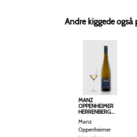
Andre kiggede også 
MANZ
OPPENHEIMER
HERRENBERG
RIESLING
Manz
AUSLESE 2023
Oppenheimer