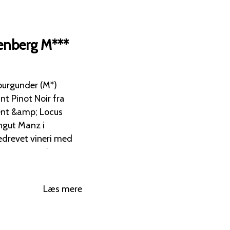
enberg M***
urgunder (M*)
nt Pinot Noir fra
ngut Manz i
edrevet vineri med
ave terroir-drevne
sat, kalkrig jord i
Læs mere
;
nder, vinificeret
lagret i barriques i