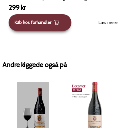
langvarig og sofistikeret. Ideel til vinterens simreretter
299
kr
eller som et perfekt match til julemåltidet. Vinen er
sammensat af 80% Grenache, 15% Syrah og 5%
Køb hos forhandler
Læs mere
Mourvèdre. Domaine Père Caboche har en stolt historie,
der strækker sig tilbage til 1652, og har været i Boisson-
familiens eje siden 1777. Ejendommen omfatter 63
hektar, hvoraf 17 hektar er dedikeret til Chateauneuf du
Pape.
Andre kiggede også på