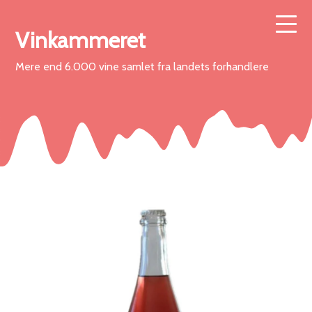
Vinkammeret
Mere end 6.000 vine samlet fra landets forhandlere