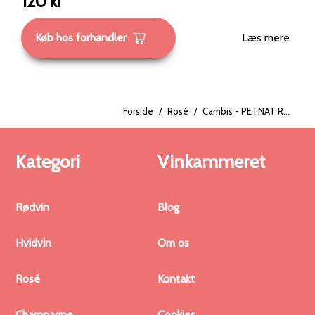
120
kr
Køb hos forhandler
Læs mere
Forside
/
Rosé
/
Cambis - PETNAT Rosé 2023
Kategori
Vinkammeret
Rødvin
Blog
Hvidvin
Om os
Rosé
Kontakt
Champagne
Cookies