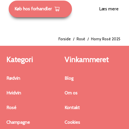
Køb hos forhandler
Læs mere
Forside
/
Rosé
/
Horny Rosé 2025
Kategori
Vinkammeret
Rødvin
Blog
Hvidvin
Om os
Rosé
Kontakt
Champagne
Cookies