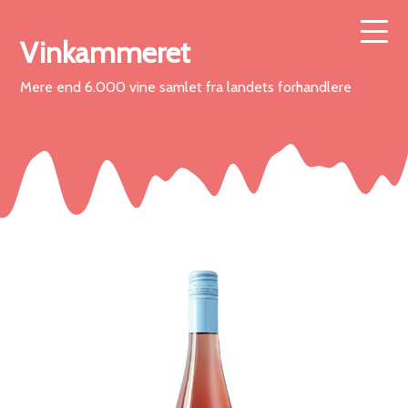
Vinkammeret
Mere end 6.000 vine samlet fra landets forhandlere