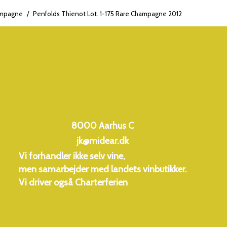
mpagne
/
Penfolds Thienot Lot. 1-175 Rare Champagne 2012
LF: 100%. Druer:
8000 Aarhus C
jk@midear.dk
Vi forhandler ikke selv vine,
men samarbejder med landets vinbutikker.
Vi driver også
Charterferien