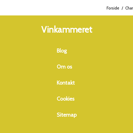
Cumières og Avenay Val d'Or. Disgorged den 15. oktober
2018. Vinanalyse: Alkoholindhold: 12,5%, Surhedsgrad:
Forside
/
Cha
6,7g/L, pH-værdi: 3,02, Dosering: 4g/L, M
50% Chardonnay, 50% Pinot Noir.
Vinkammeret
Blog
Om os
Kontakt
Cookies
Sitemap