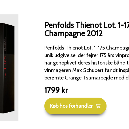
Penfolds Thienot Lot. 1-1
Champagne 2012
Penfolds Thienot Lot. 1-175 Champagne 2012 750mL er en
unik udgivelse, der fejrer 175 års vinprodukti
har genoplivet deres historiske bånd ti
vinmageren Max Schubert fandt inspir
berømte Grange. I samarbejde med det anerkendte hus
Thiénot har Penfolds skabt en bemær
1799
kr
Chardonnay Pinot Noir Cuvée. Denne champagne er en
hyldest til fortiden, nutiden og fremt
Køb hos forhandler
samlerobjekt med kun få flasker tilgængelige. 
Champagne, Frankrig. Vingårdsregioner inkluderer Vertus,
Verzenay, Mesnil-sur-Oger, Tauxieres,