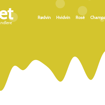
et
Rødvin
Hvidvin
Rosé
Champ
andlere