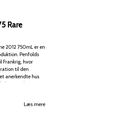
75 Rare
on. Penfolds
l Frankrig, hvor
ation til den
kelsesværdig 2012
iden og er et sjældent
Læs mere
Oprindelse:
 Aÿ, Cramant,