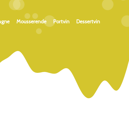
agne
Mousserende
Portvin
Dessertvin