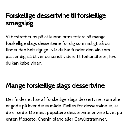
en klassisk crème brûlée.
lavet af særligt modne
økologisk certificeret.
Osteborde med intense,
druer, hvoraf nogle kan
Type: Likørvin (Mistelle),
Forskellige dessertvine til forskellige
salte blåskimmeloste,
være påvirket af
AOC Pineau des
smagsløg
hvor vinens sødme og
ædelråd). Producent:
Charentes.
syre giver et perfekt
Weingut Manz. Årgang:
Producent: Maison des
modspil til osten.
Vi bestræber os på at kunne præsentere så mange
2023. Druesort: 100%
Pierres.
Nøddekager, frugttærter
forskellige slags dessertvine for dig som muligt, så du
Riesling. Område:
Certificering: Økologisk
eller hjemmelavet
finder den helt rigtige. Når du har fundet den vin som
Rheinhessen, Tyskland,
(ØKO / Organic farming).
julekonfekt og marcipan.
passer dig, så bliver du sendt videre til forhandleren, hvor
fra den anerkendte mark
Alkoholprocent: 17,5%
Nydes helt simpelt og
du kan købe vinen.
Oppenheimer
vol. Pineau des
rent som en flydende
Herrenberg.
Charentes laves ved at
luksusdessert i sig selv
Alkoholprocent: Typisk
blande frisk druemost
efter et godt måltid.
lav, omkring 7,5% vol.
(ikke-gæret juice) med
Mange forskellige slags dessertvine
Vinen serveres bedst
Lagring: Modnet i rustfri
ung Cognac (brandy) fra
rigtig godt afkølet ved ca.
ståltanke for at bevare
samme ejendom.
Der findes et hav af forskellige slags dessertvine, som alle
6–8 °C i mindre
friskheden. Vinen
Processen kaldes
er gode på hver deres måde. Fælles for dessertvine er, at
dessertvinsglas.
præsenterer sig med en
"mutage"
de er søde. De mest populære dessertvine er vine lavet på
strålende, klar gul farve
Mutage: Tilsætningen af
enten Moscato, Chenin blanc eller Gewürztraminer.
med gyldne reflekser.
Cognac'en stopper