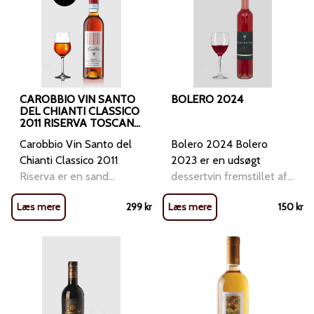
CAROBBIO VIN SANTO
BOLERO 2024
DEL CHIANTI CLASSICO
2011 RISERVA TOSCANA
DOC
Carobbio Vin Santo del
Bolero 2024 Bolero
Chianti Classico 2011
2023 er en udsøgt
Riserva er en sand
dessertvin fremstillet af
meditationsvin fra hjertet
Bolero-druer. Den byder
Læs mere
299
kr
Læs mere
150
kr
af Toscana. Denne
på en kompleks og
"hellige vin" (Vin Santo)
karakteristisk smagsprofil,
er resultatet af en
ideel til at ledsage
ekstremt tidskrævende
desserter eller som en
proces, hvor druerne
forfriskende aperitif. Det
tørres i månedsvis, før de
anbefales at servere den
presses og lagres i årevis
ved stuetemperatur for