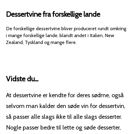
Duft: Bouquet'en er
gæringen øjeblikkeligt.
mangefacetteret og
Det er denne proces, der
Dessertvine fra forskellige lande
byder på forførende
giver vinen dens høje
noter af modne
alkoholprocent og
abrikoser, solmodne
naturlige sødme.
De forskellige dessertvine bliver produceret rundt omkring
ferskner og mirabeller,
Lagring: Et klassisk hvidt
i mange forskellige lande, blandt andet i Italien, New
samt delikate strejf af
Pineau skal lagres i
Zealand, Tyskland og mange flere.
honning og hvide
minimum 18 måneder,
blomster. Der kan også
heraf mindst 12 måneder
være hints af
på egetræsfade. Denne
citrusfrugter som lime og
økologiske version følger
grapefrugt. Smag: På
de samme traditionelle
Vidste du...
ganen er vinen fløjlsblød
metoder, hvor alle trin
og raffineret. Den
overholder økologiske
At dessertvine er kendte for deres sødme, også
udviser en vidunderlig
standarder. "Esprit
balance mellem en
Organic" fra Maison des
selvom man kalder den søde vin for dessertvin,
harmonisk sødme (med
Pierres er typisk en hvid
så passer alle slags ikke til alle slags desserter.
et højt restsukkerindhold)
Pineau (den mest
og en livlig, sprød
almindelige type), kendt
Nogle passer bedre til lette og søde desserter,
syrlighed, der giver
for sin friskhed og