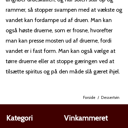
med krydret asiatisk mad,
virke tung. Servering: Bør
der kan balancere
serveres afkølet, ideelt
rammer, så stopper svampen med at vækste og
sødmen.
mellem 8°C og 10°C, i et
vandet kan fordampe ud af druen. Man kan
Lagringspotentiale: Som
portvinsglas eller
en Auslese har den et
tulipanformet glas.
også høste druerne, som er frosne, hvorefter
fremragende
Madparring:
man kan presse mosten ud af druerne, fordi
lagringspotentiale og kan
Aperitif: Dette er den
udvikle endnu mere
mest klassiske
vandet er i fast form. Man kan også vælge at
kompleksitet over mange
anvendelse, perfekt til at
år
starte et måltid.
tørre druerne eller at stoppe gæringen ved at
Forretter: Fremragende
tilsætte spiritus og på den måde slå gæret ihjel.
til foie gras, melon,
østers eller
blåskimmeloste (som
Roquefort).
Forside
/
Dessertvin
Desserter: Passer godt til
frugttærter (æble, pære),
desserter med vanilje
Kategori
Vinkammeret
eller mandler