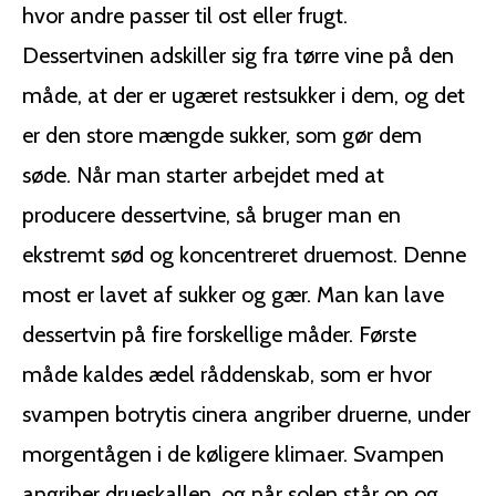
hvor andre passer til ost eller frugt.
friskhed og spænding.
elegance. Farve: Normalt
Smagen er fyldig med
strågul til lys gylden.
Dessertvinen adskiller sig fra tørre vine på den
noter af tropisk frugt og
Aromaer: Delikate og
måde, at der er ugæret restsukker i dem, og det
en fin mineralitet fra
frugtige aromaer. Duften
markens kalk- og lerjord.
byder på noter af hvide
er den store mængde sukker, som gør dem
Eftersmagen er lang,
frugter (fersken,
vedvarende og luksuriøs.
pære), citrusfrugter (citro
søde. Når man starter arbejdet med at
Serveringstemperatur:
n, grapefrugt), honning og
producere dessertvine, så bruger man en
Nydes bedst godt
nogle gange et let strejf
afkølet ved 8-10°C.
af blomster eller vanilje
ekstremt sød og koncentreret druemost. Denne
Madpar: Denne vin er
fra fadlagringen.
most er lavet af sukker og gær. Man kan lave
perfekt som ledsager til
Smag: Smagen er blød og
modne oste,
cremet, med en god
dessertvin på fire forskellige måder. Første
frugtbaserede desserter
balance mellem druernes
måde kaldes ædel råddenskab, som er hvor
(f.eks. pære-lime strudel
naturlige sødme og den
eller yoghurtsoufflé),
livlighed, som Cognac'en
svampen botrytis cinera angriber druerne, under
eller som en meditativ
og den naturlige syre
vin i sig selv. Den
giver. Eftersmagen er
morgentågen i de køligere klimaer. Svampen
harmonerer også godt
frisk og frugtig, uden at
angriber drueskallen, og når solen står op og