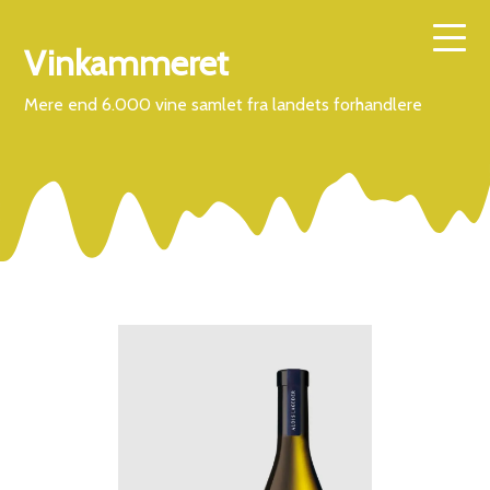
Vinkammeret
Mere end 6.000 vine samlet fra landets forhandlere