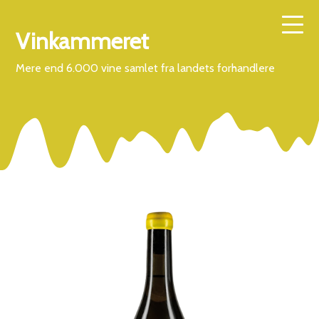
Vinkammeret
Mere end 6.000 vine samlet fra landets forhandlere