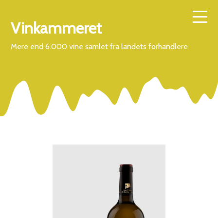
Vinkammeret
Mere end 6.000 vine samlet fra landets forhandlere