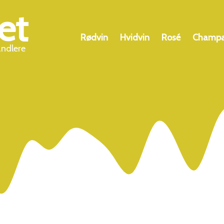
et
Rødvin
Hvidvin
Rosé
Champ
andlere