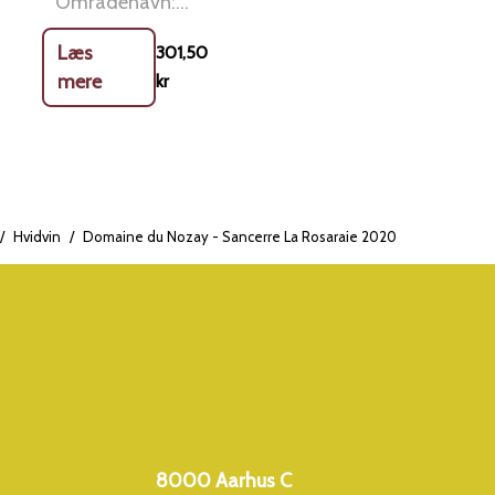
Områdenavn:
Loire Land:
Læs
301,50
Frankrig Vintype:
mere
kr
Hvidvin Anbefales
til: Druer: 100%
Sauvignon blanc
Økologisk: Ja
Vinhus: Domaine
de Nozay
/
Hvidvin
/
Domaine du Nozay - Sancerre La Rosaraie 2020
Chateau du
Nozay Sancerre
2017 on Vivino
Duft af hvide
blomster og
citrusfrugter samt
velintegrerede
8000 Aarhus C