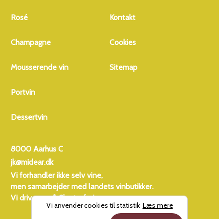
Rosé
Kontakt
Champagne
Cookies
Mousserende vin
Sitemap
Portvin
Dessertvin
8000 Aarhus C
jk@midear.dk
Vi forhandler ikke selv vine,
men samarbejder med landets vinbutikker.
Vi driver også
Charterferien
Vi anvender cookies til statistik
Læs mere