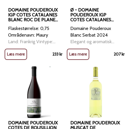
DOMAINE POUDEROUX
Ø - DOMAINE
IGP COTES CATALANES
POUDEROUX IGP
BLANC ROC DE PLANE
COTES CATALANES
2022
BLANC SERBAT 2024
Flaskestørrelse: 0,75
Domaine Pouderoux
Områdenavn: Maury
Blanc Serbat 2024
Land: Frankrig Vintype:
Elegant og aromatisk
Hvidvin Anbefales til:
hvidvin fra Côtes
Læs mere
233
kr
Læs mere
207
kr
Aperitif, sushi, ost. Druer:
Catalanes Smagsnoter
Grenache Gris og blanc,
Blanc Serbat 2024
Macabeu Økologisk: Ja
stråler i glasset med en
Vinhus: Domaine
smuk gyldengul farve og
Pouderoux Skaldyr, fisk
en duft, der emmer af
kogt i sauce, rigt fjerkræ,
blomster og eksotiske
grøntsagsgratiner eller s
frugter. I næsen mødes
fine toner af akacie og
DOMAINE POUDEROUX
DOMAINE POUDEROUX
COTES DE ROUSILLION
MUSCAT DE