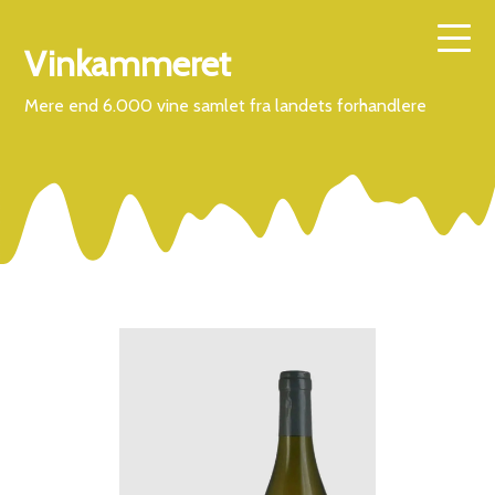
Vinkammeret
Mere end 6.000 vine samlet fra landets forhandlere