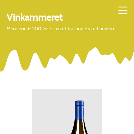
Vinkammeret
Mere end 6.000 vine samlet fra landets forhandlere