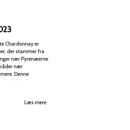
2023
tte Chardonnay er
er, der stammer fra
ninger nær Pyrenæerne
mråder nær
. Denne
rmonisk karakter.
g finder sted i en
erikanske
Læs mere
vinen malolaktisk
r de friske og