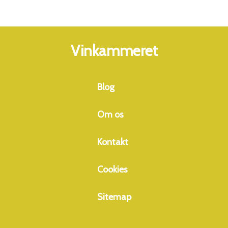
aromatiske nuancer. Vinen præsenterer sig med en klar,
lysgylden farve. Aromaen er frisk og byder på noter af
citrusfrugter, hvide blomster og grønne pærer
Vinkammeret
tør med en let saltet mineralitet og 
af eksotiske toner i eftersmagen samt 
vanilje og ristede nødder. Der er en fin balance mellem
Blog
friskhed og fylde. Perfekt til skaldyr, fiskeretter eller lyst
kød.
Om os
Kontakt
Cookies
Sitemap