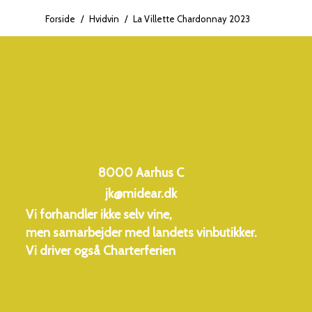
Forside
/
Hvidvin
/
La Villette Chardonnay 2023
. Smagen er
sprødhed, der ledsages
subtile hints af
8000 Aarhus C
jk@midear.dk
Vi forhandler ikke selv vine,
men samarbejder med landets vinbutikker.
Vi driver også
Charterferien