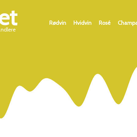
et
Rødvin
Hvidvin
Rosé
Champ
andlere