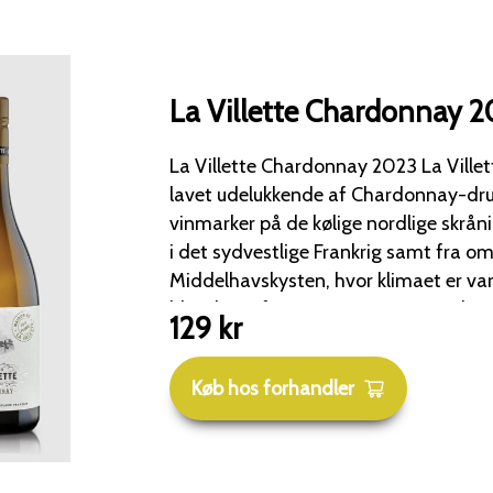
La Villette Chardonnay 
La Villette Chardonnay 2023 La Ville
lavet udelukkende af Chardonnay-dru
vinmarker på de kølige nordlige skrå
i det sydvestlige Frankrig samt fra o
Middelhavskysten, hvor klimaet er varmere
blanding af terroirs giver vinen en ha
129
kr
Gæringsprocessen varer i 10-12 dage o
kombination af brugte franske og am
Køb hos forhandler
egetræsfade. For at bevare vinens naturlige syre og
friskhed gennemgår kun halvdelen af 
gæring. Efter gæringen modnes vinen i 10 måneder på sit
bundfald i ståltanke, hvilket fremhæve