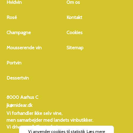
Hvidvin
Om os
Rosé
Kontakt
Champagne
Cookies
Mousserende vin
Sitemap
Portvin
Dessertvin
8000 Aarhus C
jk@midear.dk
Vi forhandler ikke selv vine,
men samarbejder med landets vinbutikker.
Vi driver også
Charterferien
Vi anvender cookies til statistik
Læs mere