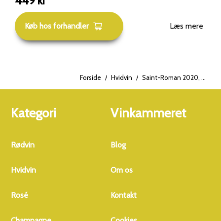
449
kr
har modnet i 7 måneder på egetræsfade, hvoraf 15% er
nye.
Køb hos forhandler
Læs mere
Forside
/
Hvidvin
/
Saint-Roman 2020, Bourgogne
Kategori
Vinkammeret
Rødvin
Blog
Hvidvin
Om os
Rosé
Kontakt
Champagne
Cookies