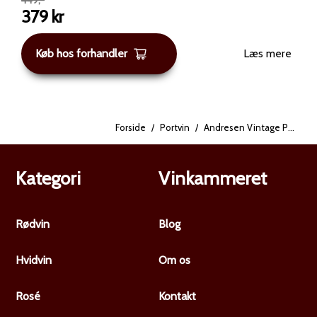
vinen i flere timer, eller du kan vælge at opbevare den i
379
kr
op til 20 år. Vinen leveres i en elegant gaveæske,
hvilket gør den til en ideel gave til jul eller som en
Køb hos forhandler
Læs mere
delikat tilføjelse til risalamande.
Forside
/
Portvin
/
Andresen Vintage Portvin 2000
Kategori
Vinkammeret
Rødvin
Blog
Hvidvin
Om os
Rosé
Kontakt