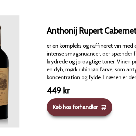
Anthonij Rupert Caberne
er en kompleks og raffineret vin med 
intense smagsnuancer, der spænder fr
krydrede og jordagtige toner. Vinen præsenterer sig med
en dyb, mørk rubinrød farve, som ant
koncentration og fylde. I næsen er den meget aromatisk
og indbydende med fremtrædende no
449
kr
brombærkompot samt solbær og mørke ki
frugtnoter er understøttet af delikate,
Køb hos forhandler
af viol, grafit (blyantstrimler), frisk v
oregano. Der er også antydninger af krydderier, cedertræ
og undertiden et strejf af tørret lavendel. På tun
vinen rig, afrundet og saftig, men sa