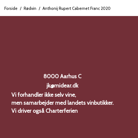
Forside
/
Rødvin
/
Anthonij Rupert Cabernet Franc 2020
 beskriver som
tysk chokoladekage
 frugtighed og et
e tung. Den har
m den modne frugt,
ner, der er flot
8000 Aarhus C
ør finish, der
en lakridsagtige
jk@midear.dk
Vi forhandler ikke selv vine,
il at blive gemt og
men samarbejder med landets vinbutikker.
Vi driver også
Charterferien
s
franske egetræsfade,
l dens kompleksitet