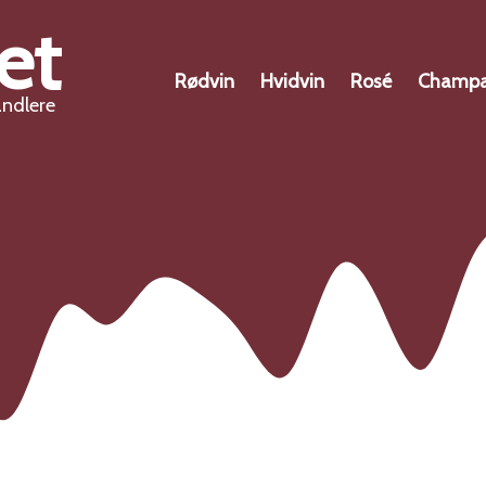
et
Rødvin
Hvidvin
Rosé
Champ
andlere