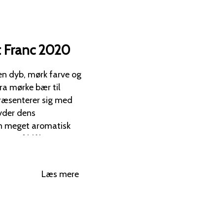
t Franc 2020
en dyb, mørk farve og
a mørke bær til
yder dens
ter af blåbær- og
rsebær. Disse
 løftende strejf
Læs mere
endt jord og tørret
gen er
mtidig elegant og