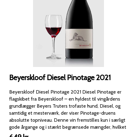
Beyerskloof Diesel Pinotage 2021
Beyerskloof Diesel Pinotage 2021 Diesel Pinotage er
flagskibet fra Beyerskloof – en hyldest til vingårdens
grundlægger Beyers Truters trofaste hund, Diesel, og
samtidig et mesterværk, der viser Pinotage-druens
absolutte topniveau. Denne vin fremstilles kun i særligt
gode årgange og i stærkt begrænsede mængder, hvilket
gør den til en sjældenhed blandt vinelskere. I glasset