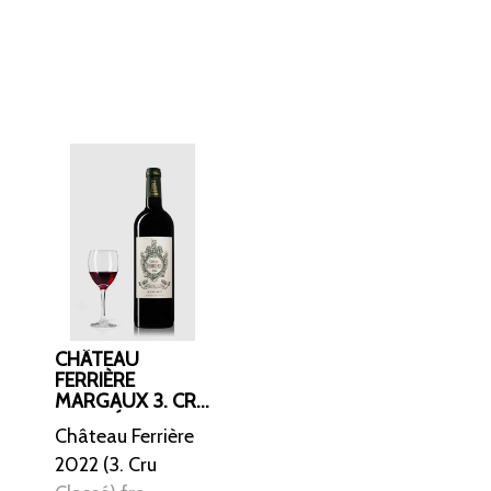
CHÂTEAU
FERRIÈRE
MARGAUX 3. CRU
CLASSÉ 2022
Château Ferrière
ØKO
2022 (3. Cru