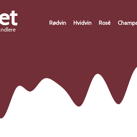
et
Rødvin
Hvidvin
Rosé
Champ
andlere