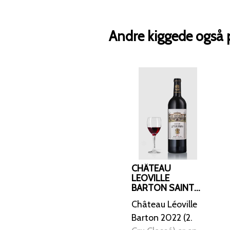
Andre kiggede også 
CHÂTEAU
LEOVILLE
BARTON SAINT
JULIEN 2. CRU
Château Léoville
2022
Barton 2022 (2.