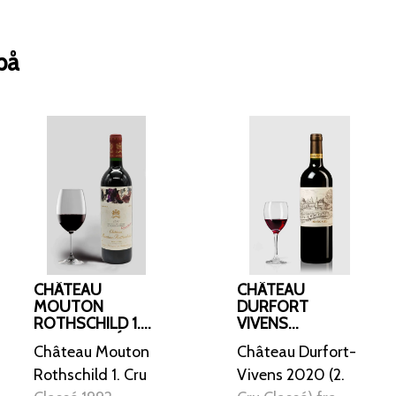
på
CHÂTEAU
CHÂTEAU
MOUTON
DURFORT
ROTHSCHILD 1.
VIVENS
CRU CLASSÉ
MARGAUX 2. CRU
Château Mouton
Château Durfort-
1992, PAUILLAC
CLASSÉ 2020
ØKO
Rothschild 1. Cru
Vivens 2020 (2.