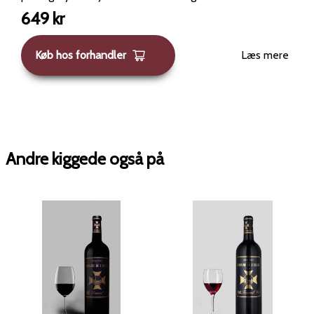
Vinmarkerne udgør ca. 7 hektar, med vinstokke der i
649
kr
gennemsnit er omkring 40 år gamle. Blend /
druesammensætning (2020): cirka 96% Merlot, 4%
Køb hos forhandler
Læs mere
Cabernet Franc. Gæring og lagring: Vinen er gæret i
ståltanke med temperaturkontrol. Den er derefter
modnet i franske egefade i 16–18 måneder, hvor ca. 60
% af fadene var nye barriques. Alkoholindhold: Typisk
angivet omkring 15 % vol. . Duft &amp; smagsprofil
Vinen fra Château du Domaine de l'Église 2020 viser
Andre kiggede også på
mange af de karakteristika, man typisk forbinder med
stor Pomerol — fyldighed, frugt, elegance og terroir-
fylde: Duft / næse: Ved åbning dominerer mørke bær
som sorte kirsebær, blommer, solbær og måske lidt
modne brombær. Der kommer også noter af mørk frugt,
lidt krydderi, let lakrids, og undertoner af eg / fad — men
fadlagringen er integreret og ikke dominerende. Mange
beskrivelser nævner også jordede, lidt “støvede”
elementer, grafit eller mineralitet, som peger på
terroiret. Smag / mundfornemmelse: Vinen er rund,