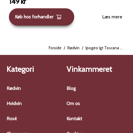
149
kr
Køb hos forhandler
Læs mere
Forside
/
Rødvin
/
Ipogeo Igt Toscana 2020 - Fattoria Castellina
Kategori
Vinkammeret
Rødvin
Blog
Hvidvin
Om os
Rosé
Kontakt