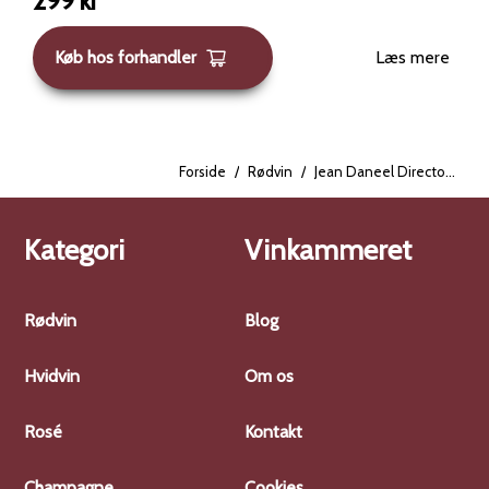
299
kr
også på subtile hints af krydderier, peber, mint og tobak,
hvilket giver en kompleks smagsoplevelse.
Køb hos forhandler
Læs mere
Forside
/
Rødvin
/
Jean Daneel Directors Red 2018
Kategori
Vinkammeret
Rødvin
Blog
Hvidvin
Om os
Rosé
Kontakt
Champagne
Cookies