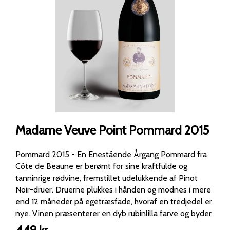
Madame Veuve Point Pommard 2015
Pommard 2015 - En Enestående Årgang Pommard fra
Côte de Beaune er berømt for sine kraftfulde og
tanninrige rødvine, fremstillet udelukkende af Pinot
Noir-druer. Druerne plukkes i hånden og modnes i mere
end 12 måneder på egetræsfade, hvoraf en tredjedel er
nye. Vinen præsenterer en dyb rubinlilla farve og byder
på duftnoter af brombær, blåbær, kirsebær, ribs,