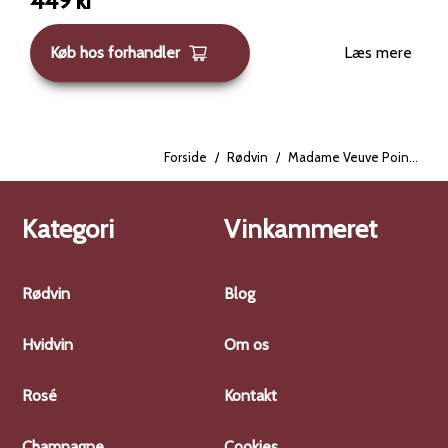
449
kr
chokolade, peber og kakao. Den har en rig tekstur og en
elegant, vedvarende eftersmag. Serveres bedst ved 16-
Køb hos forhandler
Læs mere
18 grader. Ideel til retter som oksemørbrad, lam, grillede
grøntsager og Comté ost.
Forside
/
Rødvin
/
Madame Veuve Point Pommard 2015
Kategori
Vinkammeret
Rødvin
Blog
Hvidvin
Om os
Rosé
Kontakt
Champagne
Cookies