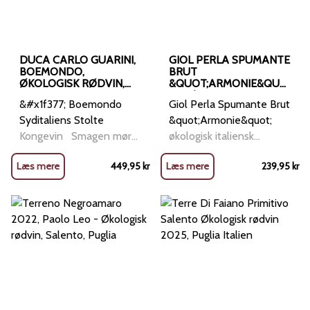
DUCA CARLO GUARINI,
GIOL PERLA SPUMANTE
BOEMONDO,
BRUT
ØKOLOGISK RØDVIN,
&QUOT;ARMONIE&QUO
PUGLIA ITALIEN, 2021
T; - ØKOLOGISK
&#x1f377; Boemondo
Giol Perla Spumante Brut
MOUSSERENDE,
VENETO, ITALIEN
Syditaliens Stolte
&quot;Armonie&quot;
Kongevin Smagen mørk,
økologisk italiensk
dyb og fuldstændig
mousserende fra Veneto
Læs mere
449,95
kr
Læs mere
239,95
kr
uimodståelig &nbsp;
Italiensk elegance og
Boemondo er en
festlige bobler med over
kompleks, kraftfuld og
100 års vintradition i
elegant rødvin med:
bagagen. Fra det
sorte kirsebær, solbær og
historiske Veneto-hus
tørret blomme ristede
Giol kommer denne
noter, espresso og mørk
mousserende perle,
chokol
skabt på økologis