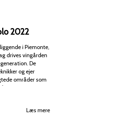
olo 2022
liggende i Piemonte,
eneration. De
nikker og ejer
ragtede områder som
lo-druen –
, men stadig med stor
Læs mere
- og Barbaresco-zonen
ndne og