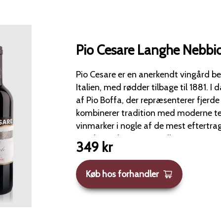
Pio Cesare Langhe Nebbi
Pio Cesare er en anerkendt vingård be
Italien, med rødder tilbage til 1881. I dag drives vingården
af Pio Boffa, der repræsenterer fjerde g
kombinerer tradition med moderne tek
vinmarker i nogle af de mest eftert
Barolo, Barbaresco og Alba. Denne vin fra Pio Cesare er et
349
kr
flot og tilgængeligt udtryk for Nebbio
lillesøsteren til Barolo og Barbaresco
Køb hos forhandler
karakter og finesse. Langhe Nebbiolo 2022 er skabt med
druer fra udvalgte parceller i Barolo
og viser tydeligt husets traditionsbu
kvalitetsfokuserede stil. Smagsprofil:Vinen har en klar