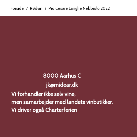
atisk næse af røde
Forside
/
Rødvin
/
Pio Cesare Langhe Nebbiolo 2022
unden er
men afrundede
lakrids og lidt tobak i
t, tør
bbiolo med fokus på
100 %
8000 Aarhus C
 14 %Lagring: 12
slavonske fade og
jk@midear.dk
Vi forhandler ikke selv vine,
rosmarin, kalvekød,
men samarbejder med landets vinbutikker.
Vi driver også
Charterferien