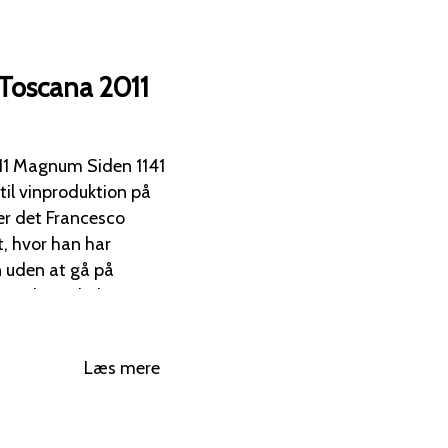
e Toscana 2011
num Siden 1141
til vinproduktion på
et, hvor han har
 uden at gå på
r
lot, Cabernet
en mangfoldig
Læs mere
giovese-baserede