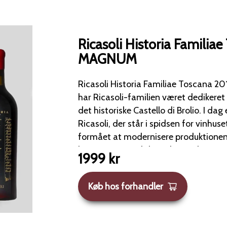
Ricasoli Historia Familia
MAGNUM
Ricasoli Historia Familiae Toscana 2011 Mag
har Ricasoli-familien været dedikeret 
det historiske Castello di Brolio. I dag er det Francesco
Ricasoli, der står i spidsen for vinhus
formået at modernisere produktionen
kompromis med de stolte traditioner. Med 240 hekta
1999
kr
vinmarker, der dyrker Sangiovese, Mer
Sauvignon og Chardonnay, sikrer de 
Køb hos forhandler
vinportefølje. Hver druesort vinificeres individuelt, hvilket
giver et varieret udvalg, hvor de San
rødvine er særligt anerkendte. Deres mest prestigefyldte