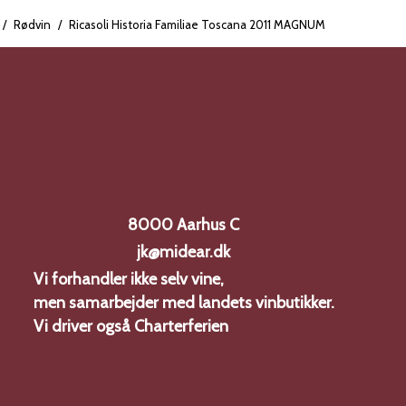
de
rte kirsebær, solbær,
/
Rødvin
/
Ricasoli Historia Familiae Toscana 2011 MAGNUM
orske.
8000 Aarhus C
jk@midear.dk
Vi forhandler ikke selv vine,
men samarbejder med landets vinbutikker.
Vi driver også
Charterferien