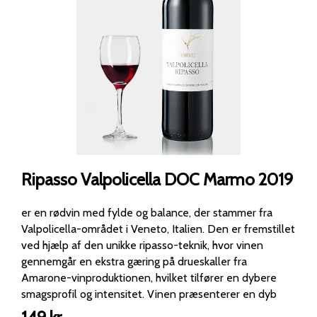
Ripasso Valpolicella DOC Marmo 2019
er en rødvin med fylde og balance, der stammer fra
Valpolicella-området i Veneto, Italien. Den er fremstillet
ved hjælp af den unikke ripasso-teknik, hvor vinen
gennemgår en ekstra gæring på drueskaller fra
Amarone-vinproduktionen, hvilket tilfører en dybere
smagsprofil og intensitet. Vinen præsenterer en dyb
rubinrød nuance og byder på komplekse dufte af modne