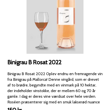
Binigrau B Rosat 2022
Binigrau B Rosat 2022 Oplev endnu en fremragende vin
fra Binigrau på Mallorca! Denne vingård, som er drevet
af to brødre, begyndte med en vinmark på 10 hektar,
der indeholder vinstokke, der er mellem 60 og 70 år
gamle. I dag er deres vine værdsat over hele verden.
Roséen præsenterer sig med en smuk lakserød nuance
og byder på duftnoter af brombær, solbær og vilde