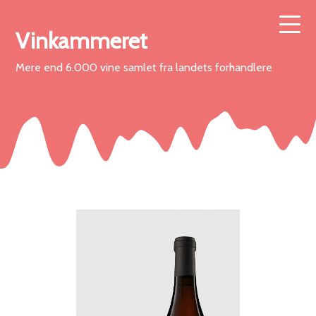
Vinkammeret
Mere end 6.000 vine samlet fra landets forhandlere