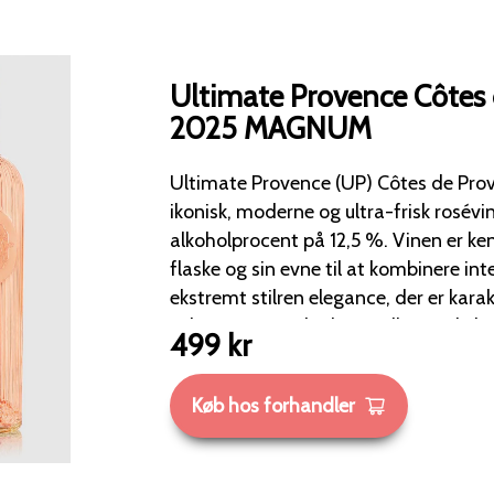
Ultimate Provence Côtes
2025 MAGNUM
Ultimate Provence (UP) Côtes de Prov
ikonisk, moderne og ultra-frisk rosév
alkoholprocent på 12,5 %. Vinen er kendt for sin markante
flaske og sin evne til at kombinere in
ekstremt stilren elegance, der er karak
solrige terroir i det bagvedliggende l
499
kr
Druesorter: Vinen er skabt på et klas
bestående af Syrah (45 %), Grenache 
Køb hos forhandler
(15 %) og Rolle (5 %). Syrah giver vinen dens krydrede
karakter, mens Grenache og Cinsault
sarte frugt, og Rolle (Vermentino) løf