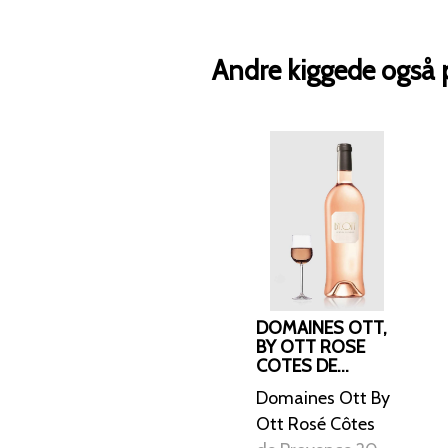
Andre kiggede også 
DOMAINES OTT,
BY OTT ROSE
COTES DE
PROVENCE 2022
Domaines Ott By
MAGNUM
Ott Rosé Côtes