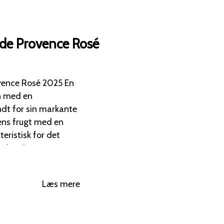
 de Provence Rosé
ence Rosé 2025 En
in med en
tens frugt med en
teristisk for det
and ved Saint-Tropez.
sisk Provence-blend
Noir (35 %), Cinsault
Læs mere
 bidrager med den
ter friskheden og den