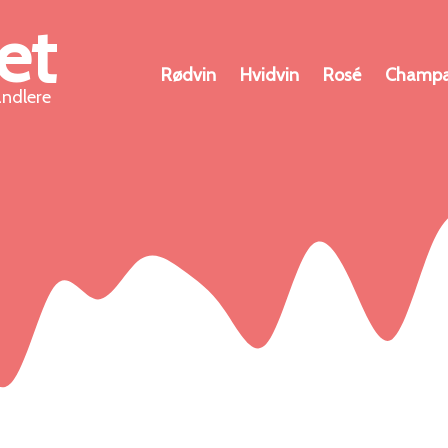
et
Rødvin
Hvidvin
Rosé
Champ
andlere