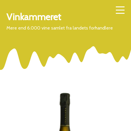
Vinkammeret
Mere end 6.000 vine samlet fra landets forhandlere