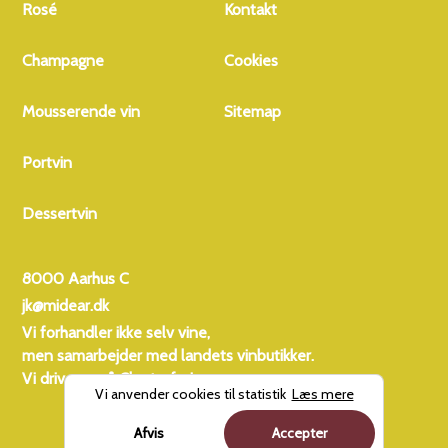
Rosé
Kontakt
Champagne
Cookies
Mousserende vin
Sitemap
Portvin
Dessertvin
8000 Aarhus C
jk@midear.dk
Vi forhandler ikke selv vine,
men samarbejder med landets vinbutikker.
Vi driver også
Charterferien
Vi anvender cookies til statistik
Læs mere
Afvis
Accepter