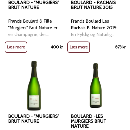
BOULARD - "MURGIERS"
BOULARD - RACHAIS
BRUT NATURE
BRUT NATURE 2015
Francis Boulard & Fille
Francis Boulard Les
"Murgiers" Brut Nature er
Rachais B. Nature 2015:
en champagne, der
En Fyldig og Naturlig
kombinerer tradition,
Perle Les Rachais B.
Læs mere
400
kr
Læs mere
873
kr
finesse og en passion for
Nature 2015 er en
bæredygtig produktion.
bemærkelsesværdig
Denne mousserende
champagne fra Francis
perle er et udtryk for dyb
Boulard, der fuldt ud
respekt for terroir og
lever op til hans ry som
vinfremstilling, hvor hver
en af de mest
flaske fortæller en h
dedikerede producenter
af biodynamiske
champagne
BOULARD - "MURGIERS"
BOULARD -LES
BRUT NATURE
MURGIERS BRUT
NATURE