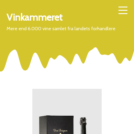
Vinkammeret
Mere end 6.000 vine samlet fra landets forhandlere