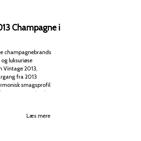
013 Champagne i
iske champagnebrands
 og luksuriøse
harmonisk smagsprofil
rber, mynte og hvid
 og ristede
Læs mere
t fra Vinous - 97 point