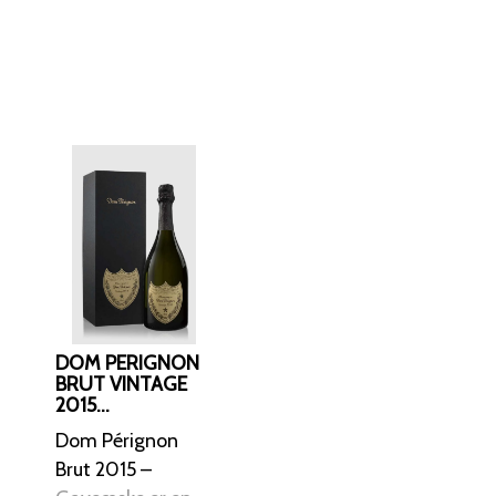
agtet investeringsvin
ames Bond-filmene.
hampagne som "at
kabe verdens fineste
DOM PERIGNON
BRUT VINTAGE
2015
CHAMPAGNE I
Dom Pérignon
GAVEÆSKE
Brut 2015 –