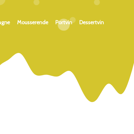
agne
Mousserende
Portvin
Dessertvin