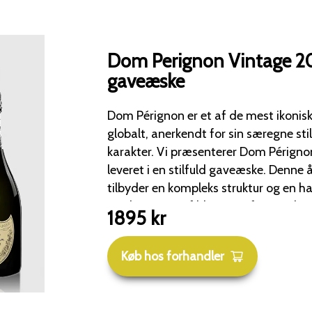
Dom Perignon Vintage 2
gaveæske
Dom Pérignon er et af de mest ikon
globalt, anerkendt for sin særegne stil
karakter. Vi præsenterer Dom Pérignon Vintage 2013,
leveret i en stilfuld gaveæske. Denne årgang fra 2013
tilbyder en kompleks struktur og en 
med nuancer af blomster, frugt, raba
1895
kr
peber. Champagnen åbner med syrlige og bitre noter, der
afsluttes med hints af ingefær, tobak
Køb hos forhandler
undertoner. Udmærkelser: - 97 point fra James Suckling -
97 point fra Antonio Galloni - 97 poin
fra Tastingbook. com - 96+ point fra Robert Parker Dom