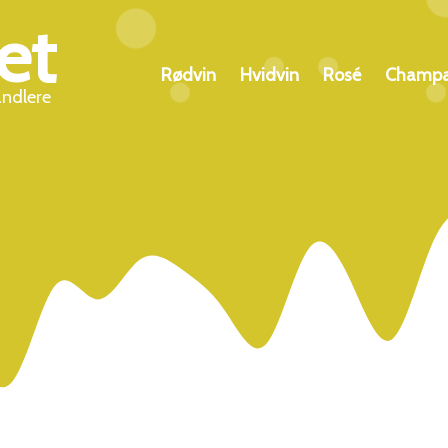
et
Rødvin
Hvidvin
Rosé
Champ
andlere