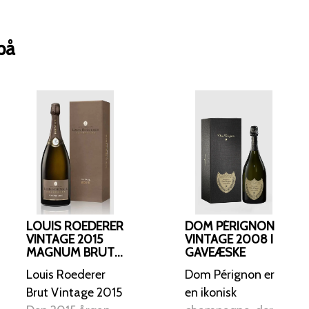
Pérignon er også kendt som en eftertr
og har opnået berømmelse gennem J
Munken Dom Pérignon beskrev sin c
på
drikke stjerner," og hans mål var at s
vin.
LOUIS ROEDERER
DOM PÉRIGNON
VINTAGE 2015
VINTAGE 2008 I
MAGNUM BRUT
GAVEÆSKE
CHAMPAGNE I
Louis Roederer
Dom Pérignon er
GAVEÆSKE
Brut Vintage 2015
en ikonisk