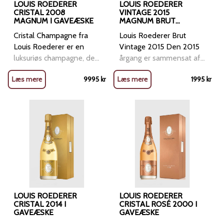
LOUIS ROEDERER
LOUIS ROEDERER
CRISTAL 2008
VINTAGE 2015
MAGNUM I GAVEÆSKE
MAGNUM BRUT
CHAMPAGNE I
Cristal Champagne fra
Louis Roederer Brut
GAVEÆSKE
Louis Roederer er en
Vintage 2015 Den 2015
luksuriøs champagne, der
årgang er sammensat af
kun fremstilles i de mest
70% Pinot Noir og 30%
Læs mere
9995
kr
Læs mere
1995
kr
exceptionelle år. Cristal
Chardonnay. Efter den
2008 er sammensat af
primære gæring
60% Pinot Noir og 40%
gennemgik 27% af vinen
Chardonnay, og den har
en malolaktisk gæring, og
modnet i 7 år, hvilket
39% blev derefter
giver en rig og kompleks
modnet på egetræsfade.
smagsprofil med et
Den sekundære gæring
lagringspotentiale på
på flaske strakte sig over
over 25 år. Oprindeligt
4 år. Den likør, der
skabt til den russiske zar
tilsættes under
Alexander, er Cristal nu
degorgering (liqueur de
LOUIS ROEDERER
LOUIS ROEDERER
tilgængelig for alle, der
CRISTAL 2014 I
dosage, 9 g/l i 2013),
CRISTAL ROSÉ 2000 I
GAVEÆSKE
GAVEÆSKE
elsker champagne. Med
består af vine fra