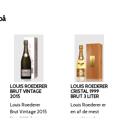
aperitif og passer godt til fjerkræ, fisk
for søde desserter.
på
LOUIS ROEDERER
LOUIS ROEDERER
BRUT VINTAGE
CRISTAL 1999
2015
BRUT 3 LITER
Louis Roederer
Louis Roederer er
Brut Vintage 2015
en af de mest