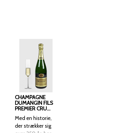
, skaldyr samt ikke alt
CHAMPAGNE
DUMANGIN FILS
PREMIER CRU
EXTRA BRUT
Med en historie,
2009
der strækker sig