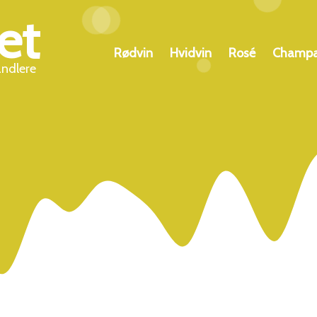
et
Rødvin
Hvidvin
Rosé
Champ
andlere