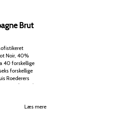
pagne Brut
ofistikeret
ot Noir, 40%
 40 forskellige
uis Roederers
igere i 6 måneder
Læs mere
ilje, mandler og
ed. Ideel som