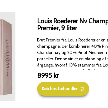
Louis Roederer Nv Cham
Premier, 9 liter
Brut Premier fra Louis Roederer er en s
champagne, der kombinerer 40% Pin
Chardonnay og 20% Pinot Meunier fra
parceller. Denne vin er en blanding af seks forskellige
årgange, hvoraf 10% stammer fra Lo
"Réserve". Den gennemgår flaskegæring i 3-4 år med en
8995
kr
dosering på 10-11 g/l og modnes yderl
efter degorgering. Brut Premier præsenterer en frugtagtig
Køb hos forhandler
bouquet med nuancer af honning, van
ristet brød. Den afsluttes med en delikat og kompleks
eftersmag, der harmonerer styrke med blødh