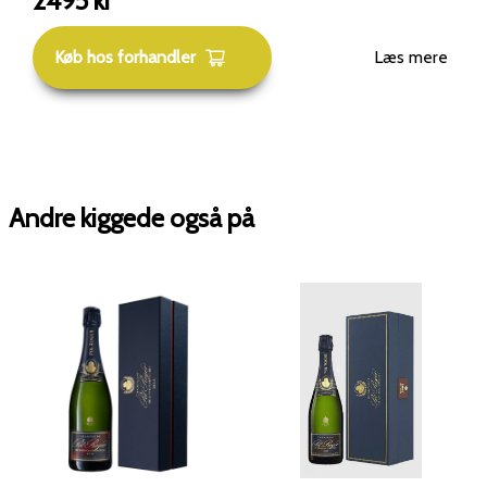
2495
kr
forkærlighed for Pol Roger Champagne og sagde: "Jeg er
altid tilfreds med det bedste" og "Jeg kan ikke leve uden
Køb hos forhandler
Læs mere
champagne. I sejr fortjener jeg det, i nederlag har jeg
brug for det". Som en hyldest til ham har Pol Roger skabt
Prestige Cuvée Sir Winston Churchill. Med Pol Roger får
du en eksklusiv champagne af høj kvalitet, der er kendt
for sin unikke stil.
Andre kiggede også på