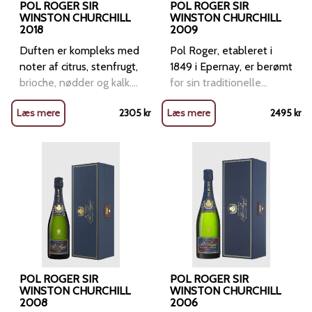
POL ROGER SIR
POL ROGER SIR
WINSTON CHURCHILL
WINSTON CHURCHILL
2018
2009
Duften er kompleks med
Pol Roger, etableret i
noter af citrus, stenfrugt,
1849 i Epernay, er berømt
brioche, nødder og kalk.
for sin traditionelle
Smagen er kraftfuld og
metode og ufravigelige
Læs mere
2305
kr
Læs mere
2495
kr
fokuseret med intens
kvalitet. Med 92 hektar
syre, dyb koncentration
vinmarker har huset
og en ekstremt lang
gennemgået en
afslutning. Lang
betydelig renovering fra
flaskelagring giver vinen
2001 til 2011. I 2021 blev
dybde og kompleksitet,
Pol Roger anerkendt som
samtidig med at den
nummer 2 på Drinks
beva
International's liste over
"World’s most admired
Champagne Brands
2021". Den legendariske
POL ROGER SIR
POL ROGER SIR
WINSTON CHURCHILL
Sir Winston Churchill
WINSTON CHURCHILL
2008
2006
havde en forkærlighed