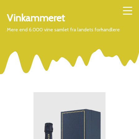
Vinkammeret
Mere end 6.000 vine samlet fra landets forhandlere